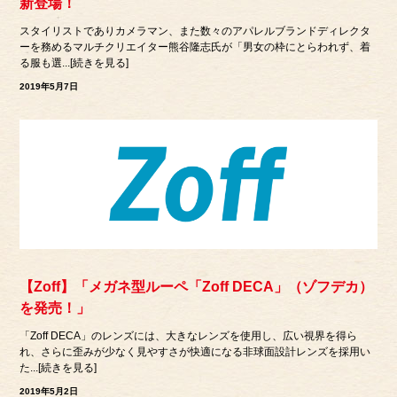
新登場！
スタイリストでありカメラマン、また数々のアパレルブランドディレクタ
ーを務めるマルチクリエイター熊谷隆志氏が「男女の枠にとらわれず、着
る服も選...[続きを見る]
2019年5月7日
【Zoff】「メガネ型ルーペ「Zoff DECA」（ゾフデカ）
を発売！」
「Zoff DECA」のレンズには、大きなレンズを使用し、広い視界を得ら
れ、さらに歪みが少なく見やすさが快適になる非球面設計レンズを採用い
た...[続きを見る]
2019年5月2日