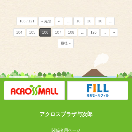
106 / 121
« 先頭
«
...
10
20
30
...
104
105
106
107
108
...
120
...
»
最後 »
アクロスプラザ与次郎
関係者用ページ