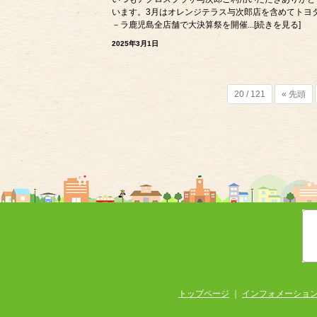
います。3月はオレンジテラス与次郎店を含めてトヨ
－ラ鹿児島全店舗で大決算祭を開催...[続きを見る]
2025年3月1日
20 / 121
« 先頭
トップページ
｜
インフォメーショ