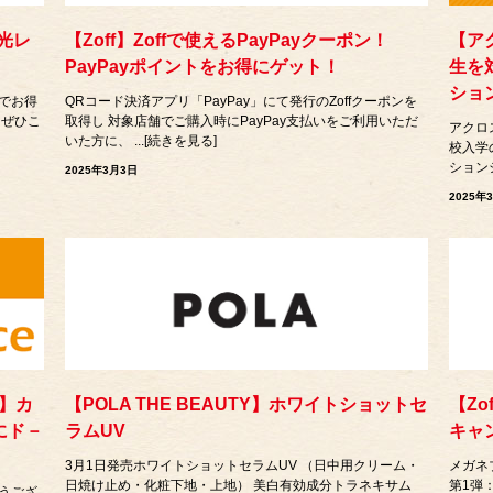
光レ
【Zoff】Zoffで使えるPayPayクーポン！
【ア
PayPayポイントをお得にゲット！
生を
ショ
でお得
QRコード決済アプリ「PayPay」にて発行のZoffクーポンを
 ぜひこ
取得し 対象店舗でご購入時にPayPay支払いをご利用いただ
アクロ
いた方に、 ...[続きを見る]
校入学
ションシ
2025年3月3日
2025年
】カ
【POLA THE BEAUTY】ホワイトショットセ
【Zo
にド－
ラムUV
キャ
3月1日発売ホワイトショットセラムUV （日中用クリーム・
メガネ
日焼け止め・化粧下地・上地） 美白有効成分トラネキサム
第1弾：
うござ