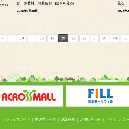
酸 無香料・無着色 顔...[続きを見る]
見る]
タカロ
2025年2月28日
2025年
«
...
10
...
18
19
20
21
22
...
30
40
50
ン
｜
ショップガイド
｜
交通アクセス
｜
施設概要
｜
お問い合わせ
｜
サイトポリシ