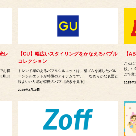
光レ
【GU】幅広いスタイリングをかなえるバブル
【A
！
コレクション
こんに
校、中
でお得
トレンド感のあるバブルシルエットは、裾ゴムを施したバル
ご卒業お
3月13
ーンシルエットが特徴のアイテムです。 なめらかな表面と
程よいハリ感が特徴のバブ...[続きを見る]
2025年
2025年3月10日