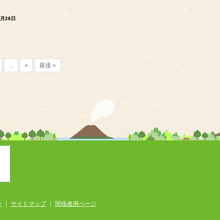
2月28日
...
»
最後 »
ー
｜
サイトマップ
｜
関係者用ページ