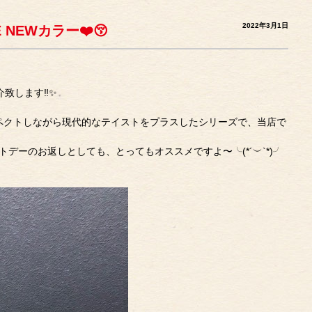
2022年3月1日
 NEWカラー❤️😚
介致します‼︎✨
リスペクトしながら現代的なテイストをプラスしたシリーズで、当店で
デーのお返しとしても、とってもオススメですよ〜╰(*´︶`*)╯