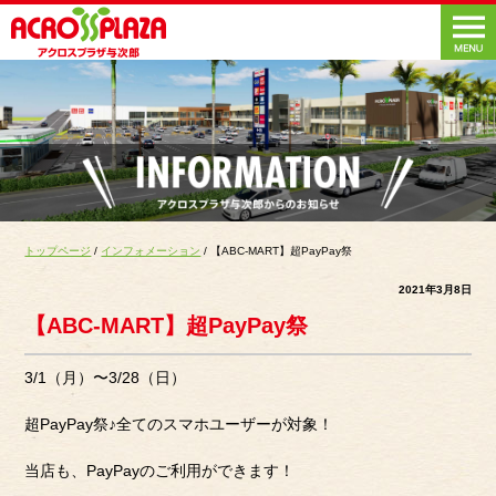
トップページ
/
インフォメーション
/ 【ABC-MART】超PayPay祭
2021年3月8日
【ABC-MART】超PayPay祭
3/1（月）〜3/28（日）
超PayPay祭♪全てのスマホユーザーが対象！
当店も、PayPayのご利用ができます！