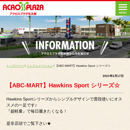
トップページ
/
インフォメーション
/ 【ABC-MART】Hawkins Sport シリーズ☆
2021年2月17日
【ABC-MART】Hawkins Sport シリーズ☆
Hawkins Sportシリーズからシンプルデザインで普段使いにオス
スメの一足です♪
『超軽量』で毎日履きたくなる！
是非店頭でご覧下さい★