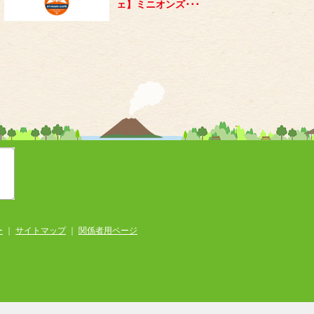
ェ】ミニオンズ･･･
ー
｜
サイトマップ
｜
関係者用ページ