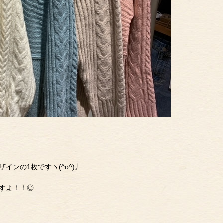
ンの1枚ですヽ(^o^)丿
すよ！！◎