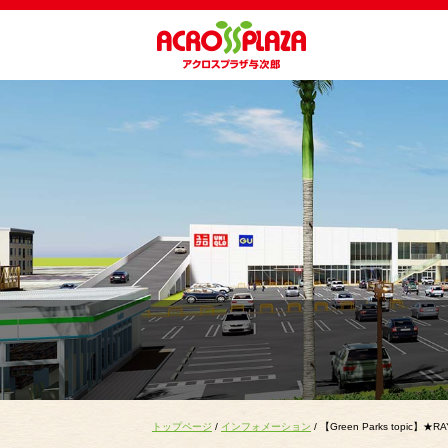
トップページ
/
インフォメーション
/ 【Green Parks topic】