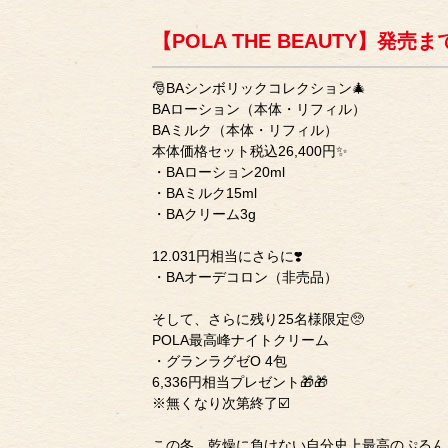
【POLA THE BEAUTY】発売
🎅BAシンボリックコレクション🎄
BAローション（本体・リフィル）
BAミルク（本体・リフィル）
本体価格セット税込26,400円✨
・BAローション20ml
・BAミルク15ml
・BAクリーム3g
12.031円相当にさらに❣️
・BAオーデコロン（非売品）
そして、さらに残り25名様限定🥺
POLA最高峰ナイトクリーム
・グランラグゼO 4包
6,336円相当プレゼント🎁🎁
※無くなり次第終了☑️
この冬、乾燥に負けない自分史上最高のぷるん