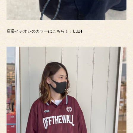
店長イチオシのカラーはこちら！！💁🏻‍♀️⬇️