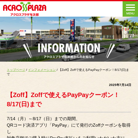
トップページ
/
インフォメーション
/ 【Zoff】Zoffで使えるPayPayクーポン！8/17(日)ま
で
2025年7月14日
【Zoff】Zoffで使えるPayPayクーポン！
8/17(日)まで
7/14（月）～8/17（日）までの期間、
QRコード決済アプリ「PayPay」にて発行のZoffクーポンを取得
し