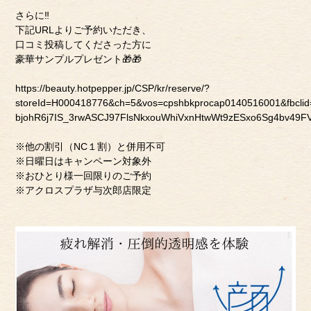
さらに‼︎
下記URLよりご予約いただき、
口コミ投稿してくださった方に
豪華サンプルプレゼント🎁🎁
https://beauty.hotpepper.jp/CSP/kr/reserve/?
storeId=H000418776&ch=5&vos=cpshbkprocap0140516001&fbc
bjohR6j7IS_3rwASCJ97FlsNkxouWhiVxnHtwWt9zESxo6Sg4bv4
※他の割引（NC１割）と併用不可
※日曜日はキャンペーン対象外
※おひとり様一回限りのご予約
※アクロスプラザ与次郎店限定