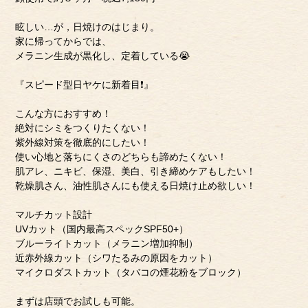
眩しい…が，日焼けのはじまり。
家に帰ってからでは、
メラニン生成が黒化し、定着している😭
『スピード型日ヤケに新着目❗️』
こんな方におすすめ！
絶対にシミをつくりたくない！
紫外線対策を徹底的にしたい！
使い心地と落ちにくさのどちらも諦めたくない！
肌アレ、ニキビ、保湿、美白、引き締めケアもしたい！
乾燥肌さん、油性肌さんにも使える日焼け止め欲しい！
マルチカット設計
UVカット（国内最高スペックSPF50+）
ブルーライトカット（メラニン増加抑制）
近赤外線カット（シワたるみの原因をカット）
マイクロダストカット（タバコの煙花粉をブロック）
まずは店頭でお試しも可能。