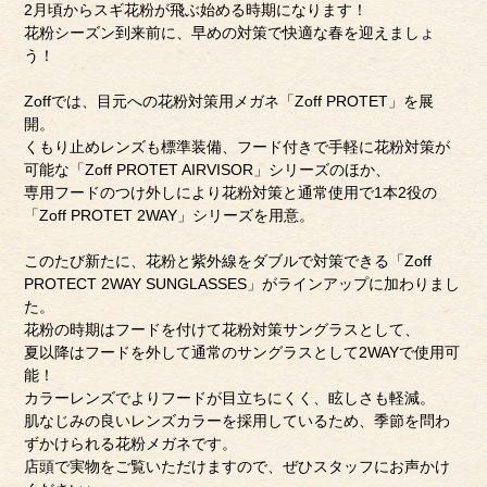
2月頃からスギ花粉が飛ぶ始める時期になります！
花粉シーズン到来前に、早めの対策で快適な春を迎えましょ
う！
Zoffでは、目元への花粉対策用メガネ「Zoff PROTET」を展
開。
くもり止めレンズも標準装備、フード付きで手軽に花粉対策が
可能な「Zoff PROTET AIRVISOR」シリーズのほか、
専用フードのつけ外しにより花粉対策と通常使用で1本2役の
「Zoff PROTET 2WAY」シリーズを用意。
このたび新たに、花粉と紫外線をダブルで対策できる「Zoff
PROTECT 2WAY SUNGLASSES」がラインアップに加わりまし
た。
花粉の時期はフードを付けて花粉対策サングラスとして、
夏以降はフードを外して通常のサングラスとして2WAYで使用可
能！
カラーレンズでよりフードが目立ちにくく、眩しさも軽減。
肌なじみの良いレンズカラーを採用しているため、季節を問わ
ずかけられる花粉メガネです。
店頭で実物をご覧いただけますので、ぜひスタッフにお声かけ