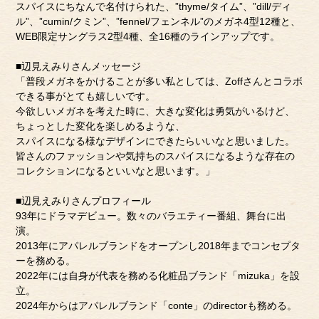
スパイスにちなんで名付けられた、”thyme/タイム”、”dill/ディ
ル”、”cumin/クミン”、”fennel/フェンネル”のメガネ4型12種と、
WEB限定サングラス2型4種、全16種のラインアップです。
■辺見えみりさんメッセージ
「普段メガネをかけることが多い私としては、Zoffさんとコラボ
できる事がとても嬉しいです。
今欲しいメガネを考えた時に、大きな変化は勇気がいるけど、
ちょっとした変化を楽しめるような、
スパイスになる様なデザインにできたらいいなと思いました。
皆さんのファッションや気持ちのスパイスになるような存在の
コレクションになるといいなと思います。」
■辺見えみりさんプロフィール
93年にドラマデビュー。数々のバラエティー番組、舞台に出
演。
2013年にアパレルブランドをオープンし2018年までコンセプタ
ーを務める。
2022年には自身が代表を務める化粧品ブランド「mizuka」を設
立。
2024年からはアパレルブランド「conte」のdirectorも務める。