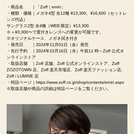
・商品名 ｜「Zoff｜emiri」
・種類・価格｜メガネ4型 全12種 ¥13,300、¥16,600（セットレ
ンズ代込）
サングラス2型 全4種（WEB 限定）¥13,300
※＋¥3,300〜で度付きレンズへの変更が可能です。
※オリジナルケース、メガネ拭き付き
・発売日 ｜2024年11月01日（金）発売
・先行予約 ｜2024年10月16日（水）午前11 時～Zoff 公式オ
ンラインストア
・取扱店舗 ｜Zoff 店舗、Zoff 公式オンラインストア、Zoff
ZOZOTOWN 店、Zoff 楽天市場店、Zoff 楽天ファッション店、
Zoff i LUMINE 店
・特設ページ｜
https://www.zoff.co.jp/shop/contents/emiri.aspx
※取扱店舗や商品の詳細は特設ページをご覧ください。