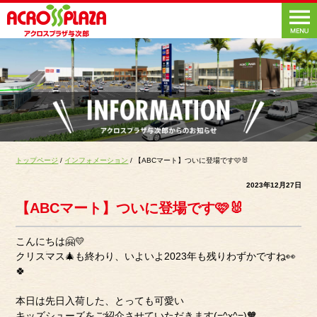
トップページ
/
インフォメーション
/ 【ABCマート】ついに登場です🩷🐰
2023年12月27日
【ABCマート】ついに登場です🩷🐰
こんにちは🤗💛
クリスマス🎄も終わり、いよいよ2023年も残りわずかですね👀
🍀
本日は先日入荷した、とっても可愛い
キッズシューズをご紹介させていただきます(=^x^=)🧡