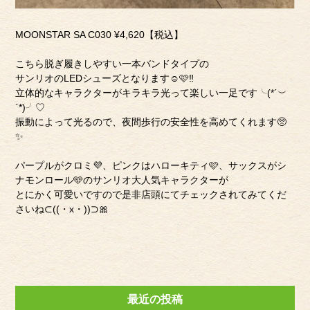
MOONSTAR SA C030 ¥4,620【税込】
こちら脱ぎ履きしやすい一本バンドタイプの
サンリオのLEDシューズとなります☺️🩷‼︎
立体的なキャラクターがキラキラ光って楽しい一足です╰(*´︶
`*)╯♡
振動によって光るので、夜間歩行の安全性を高めてくれます🥺
✨
パープルがクロミ💜、ピンクはハローキティ🩷、サックスがシ
ナモンロール🩵のサンリオ大人気キャラクターが
とにかく可愛いですので是非店頭にてチェックされてみてくだ
さいね⊂((・x・))⊃🎀
最近の投稿