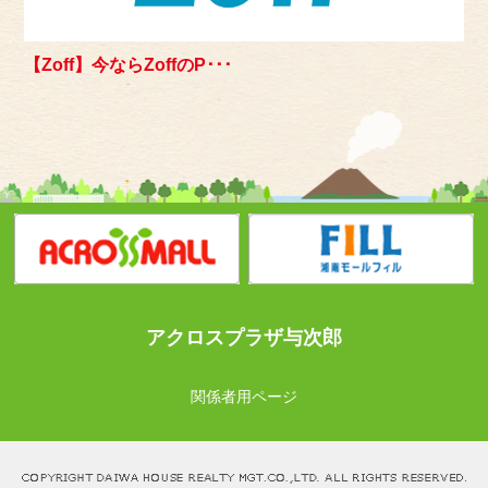
【Zoff】今ならZoffのP･･･
アクロスプラザ与次郎
関係者用ページ