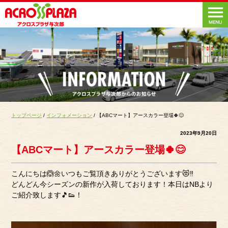
トップページ
/
インフォメーション
/ 【ABCマート】アースカラー登場🍀😊
2023年9月20日
【ABCマート】アースカラー登場🍀😊
こんにちは🙆🌼いつもご覧頂きありがとうございます😻‼︎
どんどん今シーズンの新作が入荷しております！本日はNBより
ご紹介致します🎵👟！