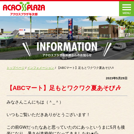
トップページ
/
インフォメーション
/ 【ABCマート】足もとワクワク夏あそび🎶
2023年5月29日
【ABCマート】足もとワクワク夏あそび🎶
みなさんこんにちは（＾_＾）
いつもご覧いただきありがとうございます！
この前GWだったなあと思っていたのにあっというまに5月も後
半になり、暑さが本格的になってきましたね☀️💦