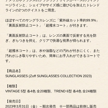
アメリカやフランスのクラシックデザインがベースのヴィンテ
ージラインと、シェイプやサイズ感に遊び心を加えたトレンド
ラインの2つのテイストをご用意。
ほぼすべてのサングラスレンズに「紫外線カット率約99.9%」
「裏面反射防止コート」「超撥水コート」が付きます。
「裏面反射防止コート」は、レンズの裏面で反射する光を防
ぎ、ぎらつきを抑え、クリアで快適な視界が得られます。
「超撥水コート」は、水や油脂などの汚れが付きにくく、また
汚れがふき取りやすいため、簡単にお手入れができるコートで
す。
【商品名】
SUNGLASSES (Zoff SUNGLASSES COLLECTION 2023)
【種類】
VINTAGE 5型 各4色 全20種類、TREND 6型 各4色 全24種類
【発売日】
2023年3月31日（金）～順次発売 ※一部商品は前倒し販売