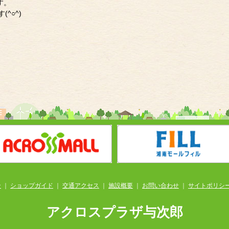
す。
^○^)
ン
｜
ショップガイド
｜
交通アクセス
｜
施設概要
｜
お問い合わせ
｜
サイトポリシ
アクロスプラザ与次郎