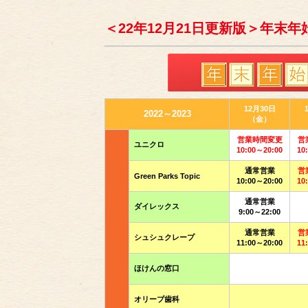
＜22年12月21日更新版＞年末
12月30日
2022～2023
（金）
営業時間変更
営
ユニクロ
10:00～20:00
10
通常営業
営
Green Parks Topic
10:00～20:00
10
通常営業
ダイレックス
9:00～22:00
通常営業
営
シュシュクレープ
11:00～20:00
11
ほけんの窓口
オリーブ歯科