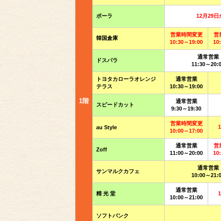
ポーラ
12月29
営業時間変更
営
韓国倉庫
10:30～19:00
10
通常営業
ドスパラ
11:30～20:
トヨタカローラオレンジ
通常営業
テラス
10:30～19:00
1階
通常営業
スピードカット
9:30～19:30
営業時間変更
au Style
10:00～17:00
通常営業
営
Zoff
11:00～20:00
10
通常営業
サンマルクカフェ
10:00～21:
通常営業
精 光 堂
10:00～21:00
ソフトバンク