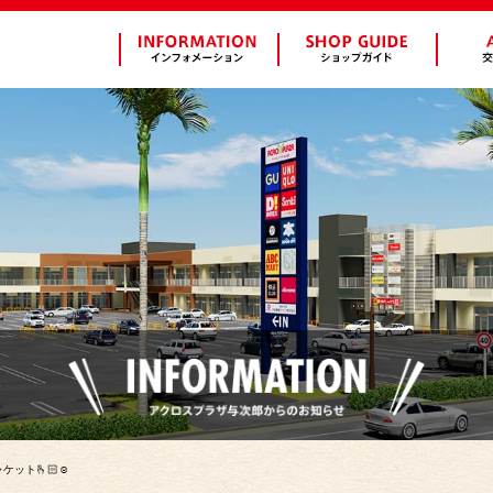
ット🫰🏻☺️