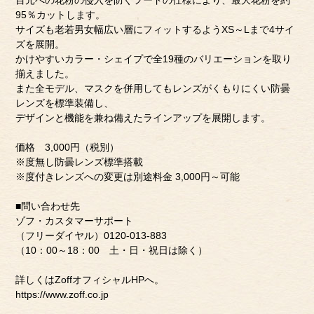
目元への花粉の侵入を防ぐフードの仕様により、最大花粉を約
95％カットします。
サイズも老若男女幅広い層にフィットするようXS～Lまで4サイ
ズを展開。
かけやすいカラー・シェイプで全19種のバリエーションを取り
揃えました。
また全モデル、マスクを併用してもレンズがくもりにくい防曇
レンズを標準装備し、
デザインと機能を兼ね備えたラインアップを展開します。
価格 3,000円（税別）
※度無し防曇レンズ標準搭載
※度付きレンズへの変更は別途料金 3,000円～可能
■問い合わせ先
ゾフ・カスタマーサポート
（フリーダイヤル）0120-013-883
（10：00～18：00 土・日・祝日は除く）
詳しくはZoffオフィシャルHPへ。
https://www.zoff.co.jp