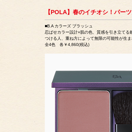
【POLA】春のイチオシ！パー
■B.A カラーズ ブラッシュ
忍ばせカラー設計×肌の色、質感を引き立てる
つける人、重ね方によって無限の可能性が生ま
全4色 各￥4,860(税込)